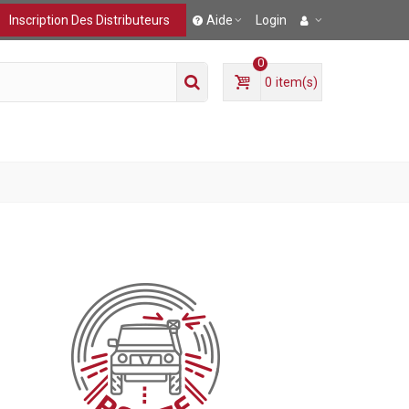
Inscription Des Distributeurs
Aide
Login
0
0
item(s)