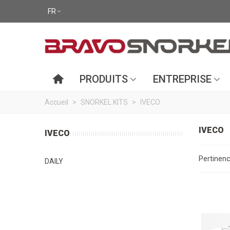
FR
PRODUITS
ENTREPRISE
Accueil
>
SNORKEL KITS
>
IVECO
IVECO
IVECO
Pertinen
DAILY