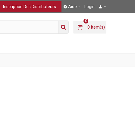
Inscription Des Distributeurs
Aide
Login
0
0
item(s)