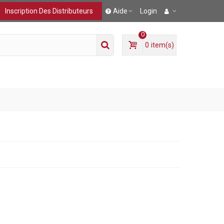
Inscription Des Distributeurs
Aide
Login
0
0
item(s)