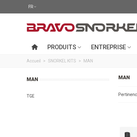
FR
PRODUITS
ENTREPRISE
Accueil
>
SNORKEL KITS
>
MAN
MAN
MAN
Pertinen
TGE