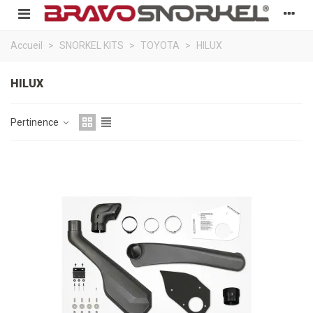
Accueil
>
SNORKEL KITS
>
TOYOTA
>
HILUX
HILUX
Pertinence