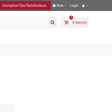
Inscription Des Distributeurs
Aide
Login
0
0
item(s)