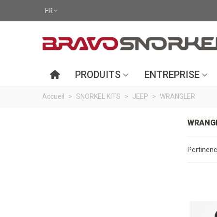
FR
PRODUITS
ENTREPRISE
Accueil
>
SNORKEL KITS
>
JEEP
>
WRANGLER
WRANG
Pertinen