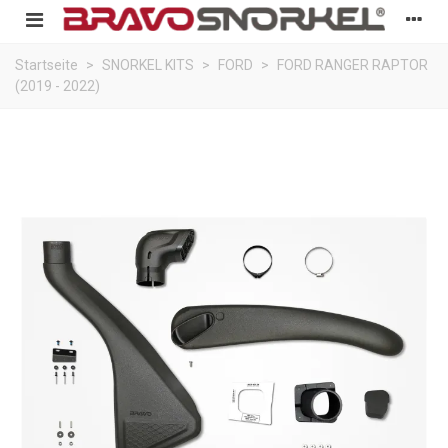
Startseite
>
SNORKEL KITS
>
FORD
>
FORD RANGER RAPTOR
(2019 - 2022)