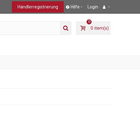
Händlerregistrierung
Hilfe
Login
0
0
item(s)