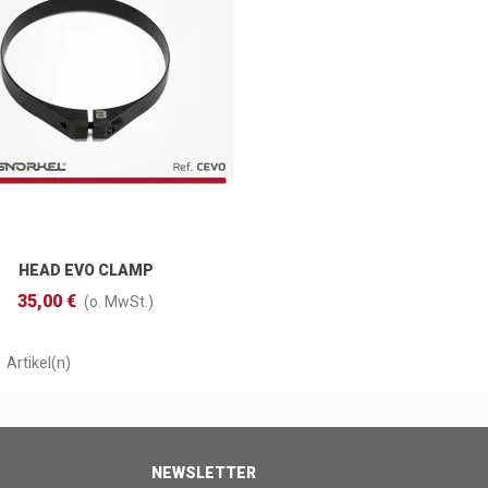
HEAD EVO CLAMP
In Den Warenkorb
35,00 €
(o. MwSt.)
1 Artikel(n)
NEWSLETTER