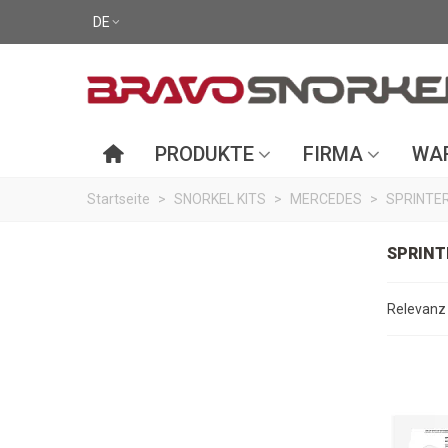
DE
PRODUKTE
FIRMA
WAR
Startseite
>
SNORKEL KITS
>
MERCEDES
>
SPRINTE
SPRINT
Relevan