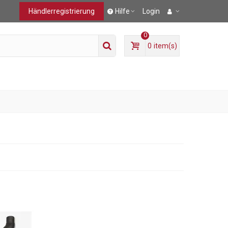
Händlerregistrierung
Hilfe
Login
0
0
item(s)