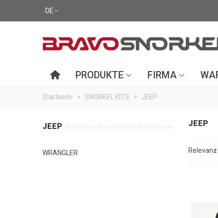
DE
PRODUKTE
FIRMA
WAR
Startseite
>
SNORKEL KITS
>
JEEP
JEEP
JEEP
Relevan
WRANGLER