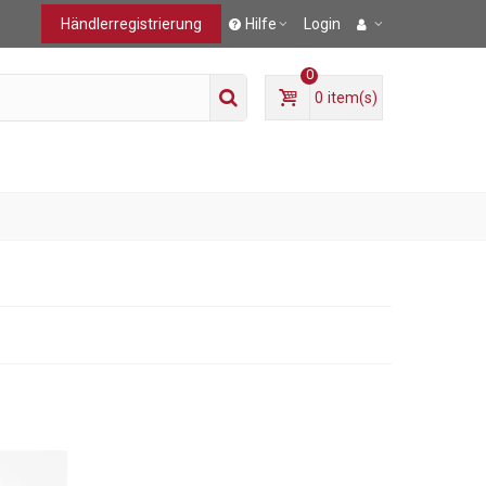
Händlerregistrierung
Hilfe
Login
0
0
item(s)