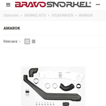
Startseite
>
SNORKEL KITS
>
VOLKSWAGEN
>
AMAROK
AMAROK
Relevanz