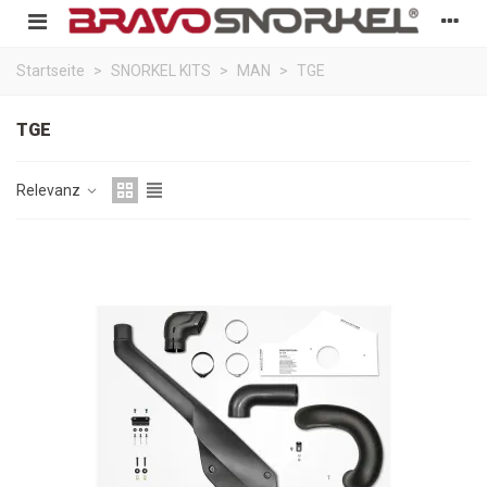
Startseite
>
SNORKEL KITS
>
MAN
>
TGE
TGE
Relevanz