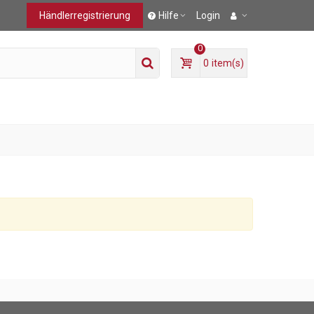
Händlerregistrierung
Hilfe
Login
0
0
item(s)