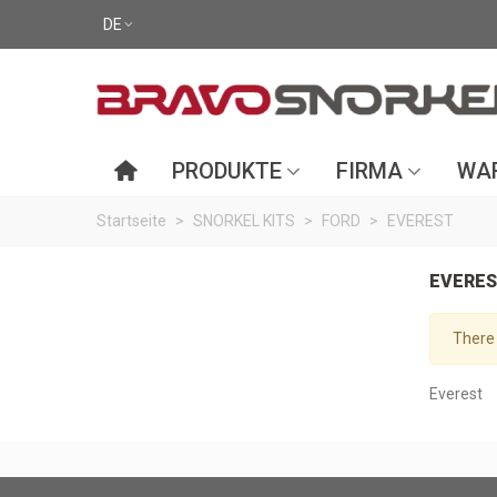
DE
PRODUKTE
FIRMA
WAR
Startseite
>
SNORKEL KITS
>
FORD
>
EVEREST
EVERE
There 
Everest