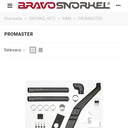
Startseite
>
SNORKEL KITS
>
RAM
>
PROMASTER
PROMASTER
Relevanz