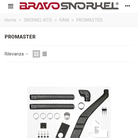
Home
>
SNORKEL KITS
>
RAM
>
PROMASTER
PROMASTER
Rilevanza