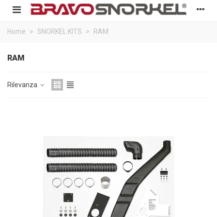
Home
>
SNORKEL KITS
>
RAM
RAM
Rilevanza