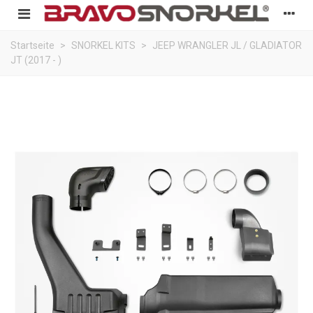
Startseite
>
SNORKEL KITS
>
JEEP WRANGLER JL / GLADIATOR
JT (2017 - )