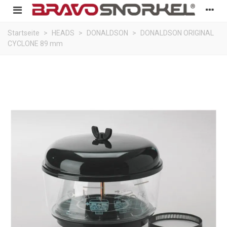
Startseite
>
HEADS
>
DONALDSON
>
DONALDSON ORIGINAL
CYCLONE 89 mm