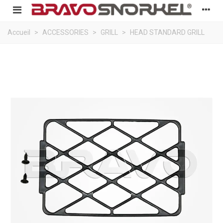
Accueil
>
ACCESSORIES
>
GRILL
>
HEAD STANDARD GRILL