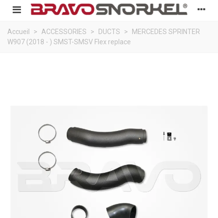
Accueil
>
ACCESSORIES
>
DUCTS
>
MERCEDES SPRINTER
W907 (2018 - ) SMST-SMSV Flex replace