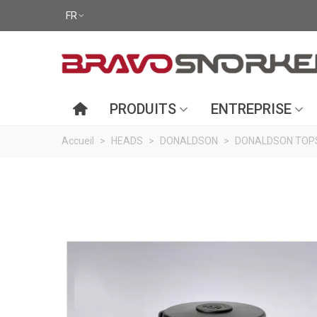
FR
PRODUITS
ENTREPRISE
Accueil
>
HEADS
>
DONALDSON
>
DONALDSON TOPS