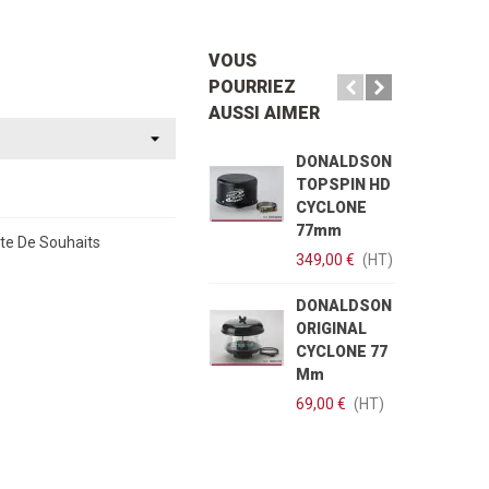
VOUS
POURRIEZ
AUSSI AIMER
DONALDSON
TOPSPIN HD
CYCLONE
77mm
ste De Souhaits
349,00 €
(HT)
3
DONALDSON
ORIGINAL
CYCLONE 77
Mm
69,00 €
(HT)
3