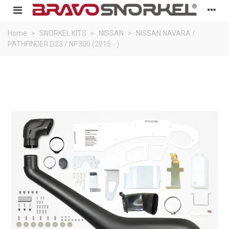
Home
>
SNORKEL KITS
>
NISSAN
>
NISSAN NAVARA /
PATHFINDER D23 / NP300 (2015 - )