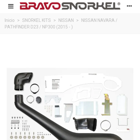
Inicio
>
SNORKEL KITS
>
NISSAN
>
NISSAN NAVARA /
PATHFINDER D23 / NP300 (2015 - )