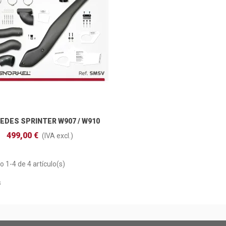
EDES SPRINTER W907 / W910
Añadir Al Carrito
(2018 - )
499,00 €
(IVA excl.)
 1-4 de 4 artículo(s)
s