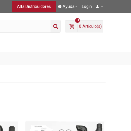
Alta Distribuidores
Ayuda
Login
0
0
Articulo(s)
O