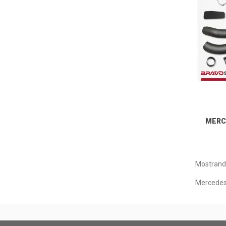
MERC
Mostrando
Mercede