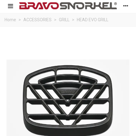
Home
>
ACCESSORIES
>
GRILL
>
HEAD EVO GRILL