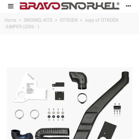
Home
>
SNORKEL KITS
>
CITROËN
>
copy of CITROËN
JUMPER (2006 - )