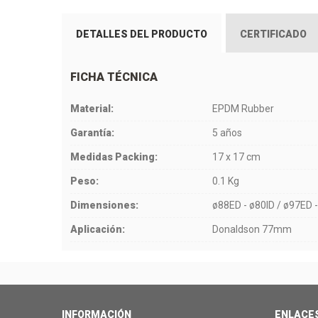
DETALLES DEL PRODUCTO
CERTIFICADO
FICHA TÉCNICA
Material:
EPDM Rubber
Garantía:
5 años
Medidas Packing:
17 x 17 cm
Peso:
0.1 Kg
Dimensiones:
ø88ED - ø80ID / ø97ED 
Aplicación:
Donaldson 77mm
INFORMACIÓN
ENLACE